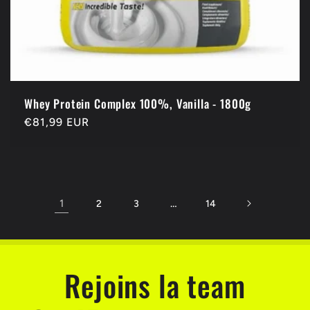
Whey Protein Complex 100%, Vanilla - 1800g
Prix
€81,99 EUR
habituel
1
…
2
3
14
Rejoins la team