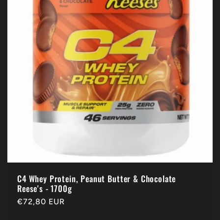
i
o
n
:
C4 Whey Protein, Peanut Butter & Chocolate
Reese's - 1700g
Prix
€72,80 EUR
habituel