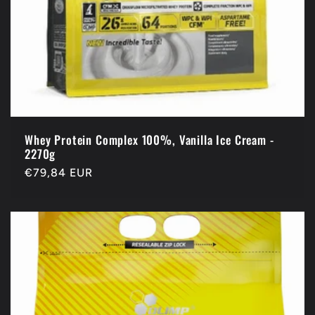
Whey Protein Complex 100%, Vanilla Ice Cream -
2270g
Prix
€79,84 EUR
habituel