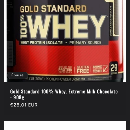
Épuisé
Gold Standard 100% Whey, Extreme Milk Chocolate
- 908g
Prix
€28,01 EUR
habituel