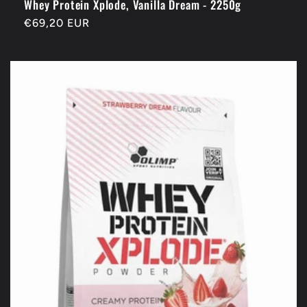
Whey Protein Xplode, Vanilla Dream - 2250g
Prix
€69,20 EUR
habituel